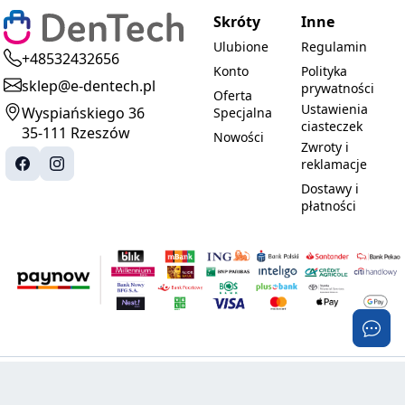
Skróty
Inne
Ulubione
Regulamin
+48532432656
Konto
Polityka
sklep@e-dentech.pl
prywatności
Oferta
Ustawienia
Wyspiańskiego 36
Specjalna
ciasteczek
35-111 Rzeszów
Nowości
Zwroty i
reklamacje
Dostawy i
płatności
© 2025-2026 DenTech. Wszystkie prawa
Realizacja:
zastrzeżone.
PROMOznawcy.pl