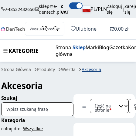
z
sklep@e-
Zaloguj
Zarej
PL/PLN
+48532432656
|
dentech.pl
VAT
się
się
Otwórz k
Ulubione
0,00 zł
Wyszukaj produkt
Strona
Sklep
Marki
Blog
Gazetka
Kon
KATEGORIE
główna
Strona Główna
Produkty
Wiertła
Akcesoria
Akcesoria
Szukaj
Ilość na
Wpisz szukaną frazę
stronie
Kategoria
cofnij do:
Wszystkie