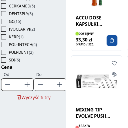
CERKAMED
(5)
DENTSPLY
(3)
ACCU DOSE
GC
(15)
KAPSUŁKI
IVOCLAR VI
(2)
NAPEŁNIALNE
DOSTĘPNY
(1916) 10SZT
KERR
(1)
33,30 zł
POL-INTECH
(4)
brutto / szt.
PULPDENT
(2)
SDI
(6)
Cena
SEPTODONT
(4)
Od
Do
SHOFU
(2)
ULTRADENT
(1)
VOCO
(3)
Wyczyść filtry
MIXING TIP
EVOLVE PUSH
AND CLICK TIP
BRAK W