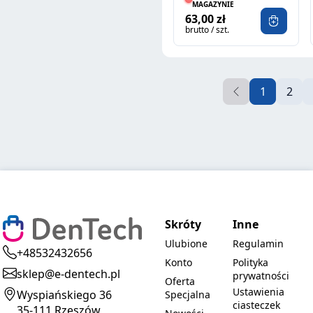
15SZT
MAGAZYNIE
63,00 zł
brutto / szt.
1
2
Skróty
Inne
Ulubione
Regulamin
+48532432656
Konto
Polityka
sklep@e-dentech.pl
prywatności
Oferta
Ustawienia
Wyspiańskiego 36
Specjalna
ciasteczek
35-111 Rzeszów