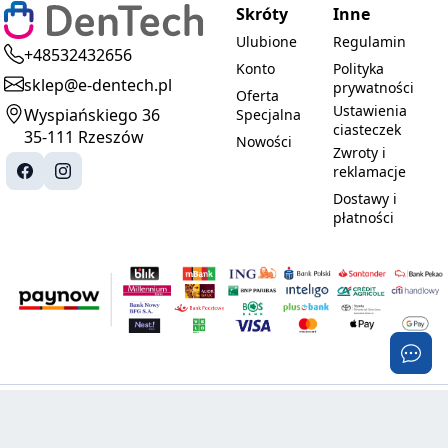
Skróty
Inne
Ulubione
Regulamin
+48532432656
Konto
Polityka
sklep@e-dentech.pl
prywatności
Oferta
Ustawienia
Wyspiańskiego 36
Specjalna
ciasteczek
35-111 Rzeszów
Nowości
Zwroty i
reklamacje
Dostawy i
płatności
© 2025-2026 DenTech. Wszystkie prawa
Realizacja:
zastrzeżone.
PROMOznawcy.pl