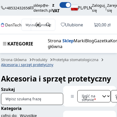
z
sklep@e-
Zaloguj
Zarej
PL/PLN
+48532432656
|
dentech.pl
VAT
się
się
Otwórz k
Ulubione
0,00 zł
Wyszukaj produkt
Strona
Sklep
Marki
Blog
Gazetka
Kon
KATEGORIE
główna
Strona Główna
Produkty
Protetyka stomatologiczna
Akcesoria i sprzęt protetyczny
Akcesoria i sprzęt protetyczny
Szukaj
Ilość na
Wpisz szukaną frazę
stronie
Kategoria
cofnij do:
Wszystkie