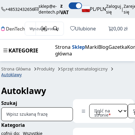
z
sklep@e-
Zaloguj
Zarej
PL/PLN
+48532432656
|
dentech.pl
VAT
się
się
Otwórz k
Ulubione
0,00 zł
Wyszukaj produkt
Strona
Sklep
Marki
Blog
Gazetka
Kon
KATEGORIE
główna
Strona Główna
Produkty
Sprzęt stomatologiczny
Autoklawy
Autoklawy
Szukaj
Ilość na
Wpisz szukaną frazę
stronie
Kategoria
cofnij do:
Wszystkie