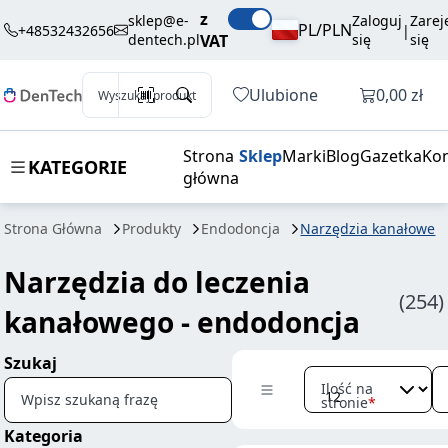
z
sklep@e-
Zaloguj
Zarej
PL/PLN
+48532432656
|
dentech.pl
VAT
się
się
Otwórz k
Ulubione
0,00 zł
Wyszukaj produkt
Strona
Sklep
Marki
Blog
Gazetka
Kon
KATEGORIE
główna
Strona Główna
Produkty
Endodoncja
Narzędzia kanałowe
Narzędzia do leczenia
(254)
kanałowego - endodoncja
Szukaj
Ilość na
Wpisz szukaną frazę
stronie
Kategoria