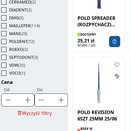
CERKAMED
(2)
DIADENT
(2)
POLD SPREADER
DMG
(3)
(ROZPYCHACZ)
MAILLEFER
(114)
2SZT 10 (F14)
MANI
(20)
DOSTĘPNY
25,21 zł
POLDENT
(72)
brutto / szt.
ROEKO
(2)
SEPTODONT
(3)
VDW
(35)
VOCO
(1)
Cena
Od
Do
POLD REVISION
Wyczyść filtry
6SZT 25MM 25/06
BRAK W