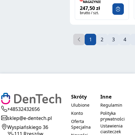
MAGAZYNIE
247,50 zł
brutto / szt.
1
2
3
4
Skróty
Inne
Ulubione
Regulamin
+48532432656
Konto
Polityka
sklep@e-dentech.pl
prywatności
Oferta
Ustawienia
Wyspiańskiego 36
Specjalna
ciasteczek
35-111 Rzeszów