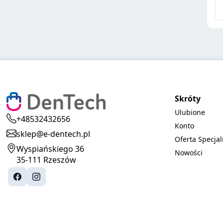
Skróty
Ulubione
+48532432656
Konto
sklep@e-dentech.pl
Oferta Specja
Wyspiańskiego 36
Nowości
35-111 Rzeszów