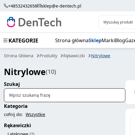
+48532432656
sklep@e-dentech.pl
Wyszukaj produkt
KATEGORIE
Strona główna
Sklep
Marki
Blog
Gaz
Strona Główna
Produkty
Rękawiczki
Nitrylowe
Nitrylowe
(10)
Szukaj
Wpisz szukaną frazę
Kategoria
cofnij do:
Wszystkie
Rękawiczki
Lateksowe
(2)