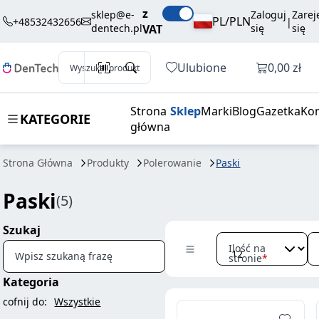
z
sklep@e-
Zaloguj
Zarej
PL/PLN
+48532432656
|
dentech.pl
VAT
się
się
Otwórz k
Ulubione
0,00 zł
Wyszukaj produkt
Strona
Sklep
Marki
Blog
Gazetka
Kon
KATEGORIE
główna
Strona Główna
Produkty
Polerowanie
Paski
Paski
(5)
Szukaj
Ilość na
Wpisz szukaną frazę
stronie
Kategoria
cofnij do:
Wszystkie