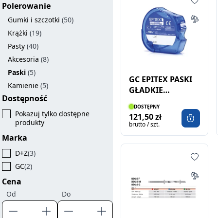
Polerowanie
Gumki i szczotki
(50)
Krążki
(19)
Pasty
(40)
Akcesoria
(8)
Paski
(5)
GC EPITEX PASKI
Kamienie
(5)
GŁADKIE
Dostępność
POLIESTROWE
DOSTĘPNY
10M
Pokazuj tylko dostępne
121,50 zł
produkty
brutto / szt.
Marka
D+Z
(3)
GC
(2)
Cena
Od
Do