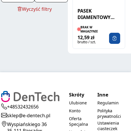
Wyczyść filtry
PASEK
DIAMENTOWY
2,5MM 10SZT
BRAK W
MAGAZYNIE
12,59 zł
brutto / szt.
Skróty
Inne
Ulubione
Regulamin
+48532432656
Konto
Polityka
sklep@e-dentech.pl
prywatności
Oferta
Ustawienia
Wyspiańskiego 36
Specjalna
ciasteczek
35-111 Rzeszów