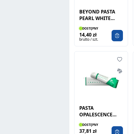
BEYOND PASTA
PEARL WHITE
SENSITIVITY
DOSTĘPNY
FORMULA 40ML
14,40 zł
brutto / szt.
PASTA
OPALESCENCE
ORIGINAL 133G
DOSTĘPNY
COOL MINT
37,81 zł