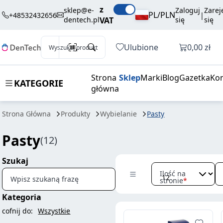
z
sklep@e-
Zaloguj
Zarej
PL/PLN
+48532432656
|
dentech.pl
VAT
się
się
Otwórz k
Ulubione
0,00 zł
Wyszukaj produkt
Strona
Sklep
Marki
Blog
Gazetka
Kon
KATEGORIE
główna
Strona Główna
Produkty
Wybielanie
Pasty
Pasty
(12)
Szukaj
Ilość na
Wpisz szukaną frazę
stronie
Kategoria
cofnij do:
Wszystkie