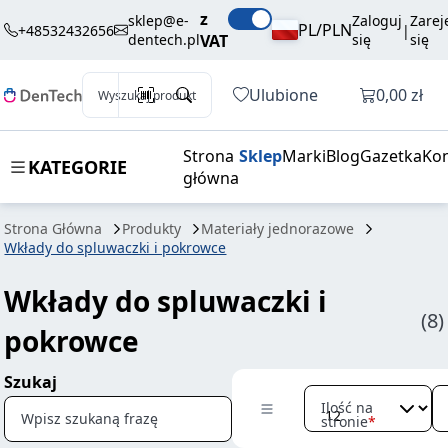
z
sklep@e-
Zaloguj
Zarej
PL/PLN
+48532432656
|
dentech.pl
VAT
się
się
Otwórz k
Ulubione
0,00 zł
Wyszukaj produkt
Strona
Sklep
Marki
Blog
Gazetka
Kon
KATEGORIE
główna
Strona Główna
Produkty
Materiały jednorazowe
Wkłady do spluwaczki i pokrowce
Wkłady do spluwaczki i
(8)
pokrowce
Szukaj
Ilość na
Wpisz szukaną frazę
stronie