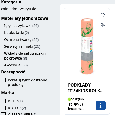
Kategoria
cofnij do:
Wszystkie
Materiały jednorazowe
Igły i strzykawki
(26)
Kubki, tacki
(2)
Ochrona twarzy
(22)
Serwety i śliniaki
(26)
Wkłady do spluwaczki i
pokrowce
(8)
Akcesoria
(30)
Dostępność
Pokazuj tylko dostępne
PODKŁADY
produkty
IT`S4KIDS ROLKA
Marka
50X50 80SZT
DOSTĘPNY
BETEX
(1)
MORELA
12,59 zł
ROTECK
(2)
brutto / szt.
WEBER&WEBE
(5)