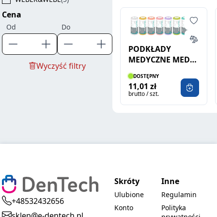
Cena
Od
Do
PODKŁADY
MEDYCZNE MEDIX
Wyczyść filtry
PRO PF ROLKA
DOSTĘPNY
51X160
11,01 zł
brutto / szt.
Skróty
Inne
Ulubione
Regulamin
+48532432656
Konto
Polityka
sklep@e-dentech.pl
prywatności