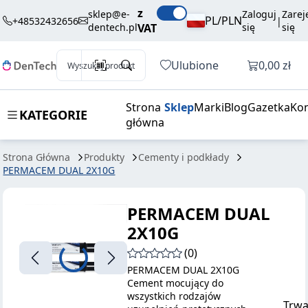
234,00 zł
Dodaj do koszyka
z
DUAL 2X10G
brutto / szt.
sklep@e-
Zaloguj
Zarej
PL/PLN
+48532432656
|
dentech.pl
VAT
się
się
Otwórz k
Ulubione
0,00 zł
Wyszukaj produkt
Strona
Sklep
Marki
Blog
Gazetka
Kon
KATEGORIE
główna
Strona Główna
Produkty
Cementy i podkłady
PERMACEM DUAL 2X10G
PERMACEM DUAL
2X10G
(0)
PERMACEM DUAL 2X10G
Cement mocujący do
wszystkich rodzajów
Trwa