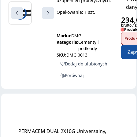
uzupełnień protetycznych.
dany
Opakowanie: 1 szt.
234,
brutto / s
Produk
Marka:
DMG
Produk
Kategoria:
Cementy i
podkłady
Zap
SKU:
DMG 0013
Dodaj do ulubionych
Porównaj
PERMACEM DUAL 2X10G Uniwersalny,