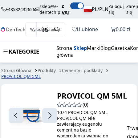
160,00 zł
Dodaj do koszyka
z
5ML
brutto / szt.
sklep@e-
Zaloguj
Zarej
PL/PLN
+48532432656
|
dentech.pl
VAT
się
się
Otwórz k
Ulubione
0,00 zł
Wyszukaj produkt
Strona
Sklep
Marki
Blog
Gazetka
Kon
KATEGORIE
główna
Strona Główna
Produkty
Cementy i podkłady
PROVICOL QM 5ML
PROVICOL QM 5ML
(0)
1074 PROVICOL QM 5ML
PROVICOL QM Nie
zawierający eugenolu
Trwa
cement na bazie
wodorotlenku wapnia do
dany