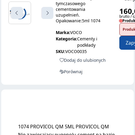
tymczasowego
160,
cementowania
uzupełnień.
brutto / s
Opakowanie:5ml 1074
Produk
Produk
Marka:
VOCO
Kategoria:
Cementy i
Zap
podkłady
SKU:
VOCO0035
Dodaj do ulubionych
Porównaj
1074 PROVICOL QM 5ML PROVICOL QM
Nie zawierający eugenolu cement na bazie