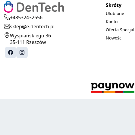
Skróty
Ulubione
+48532432656
Konto
sklep@e-dentech.pl
Oferta Specja
Wyspiańskiego 36
Nowości
35-111 Rzeszów
© 2025-2026 DenTech. Wszystkie prawa zastrzeżone.