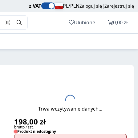
198,00 zł
Dodaj do koszyka
z VAT
PL/PLN
Zaloguj się
|
Zarejestruj się
brutto / szt.
Otwórz ko
Ulubione
0,00 zł
Trwa wczytywanie danych...
198,00 zł
brutto / szt.
Produkt niedostępny