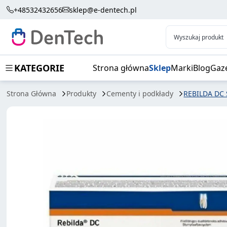
REBILDA DC SYRINGE 10G
+48532432656
sklep@e-dentech.pl
Wyszukaj produkt
KATEGORIE
Strona główna
Sklep
Marki
Blog
Gaz
Strona Główna
Produkty
Cementy i podkłady
REBILDA DC