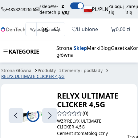
306,00 zł
Dodaj do koszyka
z
ULTIMATE
brutto / szt.
sklep@e-
Zaloguj
Zarej
PL/PLN
+48532432656
|
dentech.pl
VAT
się
się
CLICKER 4,5G
Otwórz k
Ulubione
0,00 zł
Wyszukaj produkt
Strona
Sklep
Marki
Blog
Gazetka
Kon
KATEGORIE
główna
Strona Główna
Produkty
Cementy i podkłady
RELYX ULTIMATE CLICKER 4,5G
RELYX ULTIMATE
CLICKER 4,5G
(0)
WZR'RELYX ULTIMATE
CLICKER 4,5G
Cement stomatologiczny
Trwa