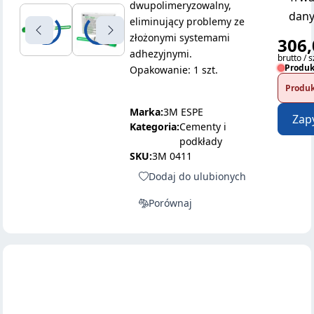
dwupolimeryzowalny,
dany
eliminujący problemy ze
złożonymi systemami
306,
adhezyjnymi.
brutto / s
Produk
Opakowanie: 1 szt.
Produk
Marka:
3M ESPE
Zap
Kategoria:
Cementy i
podkłady
SKU:
3M 0411
Dodaj do ulubionych
Porównaj