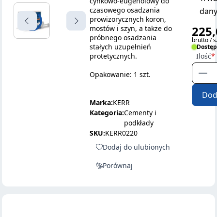
cynkowo-eugenolowy do
czasowego osadzania
dany
prowizorycznych koron,
225,
mostów i szyn, a także do
próbnego osadzania
brutto / s
stałych uzupełnień
Dostę
protetycznych.
Ilość
Opakowanie: 1 szt.
Dod
Marka:
KERR
Kategoria:
Cementy i
podkłady
SKU:
KERR0220
Dodaj do ulubionych
Porównaj