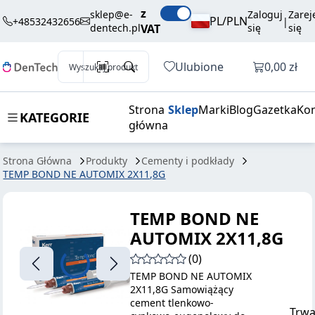
225,00 zł
Dodaj do koszyka
z
NE AUTOMIX
brutto / szt.
sklep@e-
Zaloguj
Zarej
PL/PLN
+48532432656
|
dentech.pl
VAT
się
się
2X11,8G
Otwórz k
Ulubione
0,00 zł
Wyszukaj produkt
Strona
Sklep
Marki
Blog
Gazetka
Kon
KATEGORIE
główna
Strona Główna
Produkty
Cementy i podkłady
TEMP BOND NE AUTOMIX 2X11,8G
TEMP BOND NE
AUTOMIX 2X11,8G
(0)
TEMP BOND NE AUTOMIX
2X11,8G Samowiążący
cement tlenkowo-
Trwa