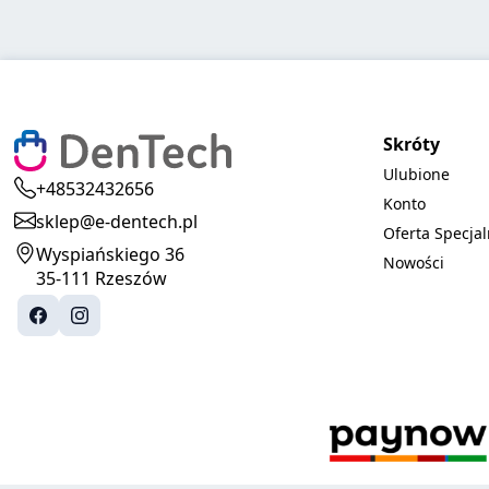
Skróty
Ulubione
+48532432656
Konto
sklep@e-dentech.pl
Oferta Specja
Wyspiańskiego 36
Nowości
35-111 Rzeszów