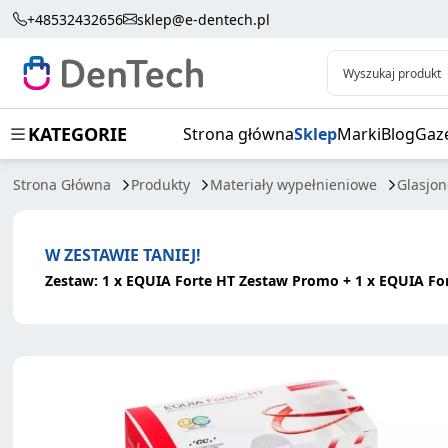
EQUIA FORTE HT KAPS. 100SZT+EQUIA FOR
+48532432656
sklep@e-dentech.pl
Wyszukaj produkt
KATEGORIE
Strona główna
Sklep
Marki
Blog
Gaz
Strona Główna
Produkty
Materiały wypełnieniowe
Glasjo
W ZESTAWIE TANIEJ!
Zestaw: 1 x EQUIA Forte HT Zestaw Promo + 1 x EQUIA Fo