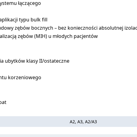
systemu łączącego
plikacji typu bulk fill
dowy zębów bocznych – bez konieczności absolutnej izolac
lizacją zębów (MIH) u młodych pacjentów
a ubytków klasy II/ostateczne
entu korzeniowego
oat
A2, A3, A2/A3