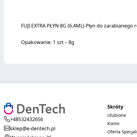
FUJI EXTRA PŁYN 8G (6,4ML) Płyn do zarabianego 
Opakowanie: 1 szt – 8g
Skróty
Ulubione
+48532432656
Konto
sklep@e-dentech.pl
Oferta Specja