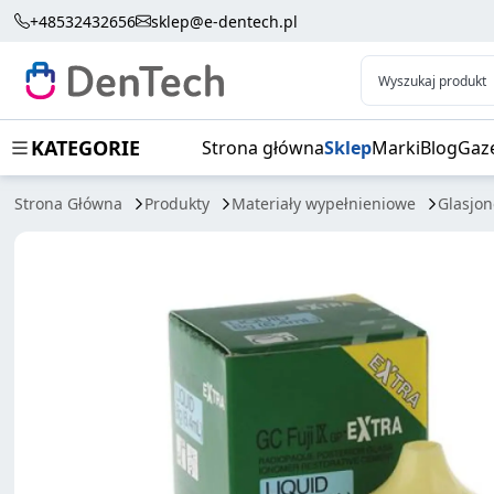
FUJI EXTRA PŁYN 8G (6,4ML)
+48532432656
sklep@e-dentech.pl
Wyszukaj produkt
KATEGORIE
Strona główna
Sklep
Marki
Blog
Gaz
Strona Główna
Produkty
Materiały wypełnieniowe
Glasjo