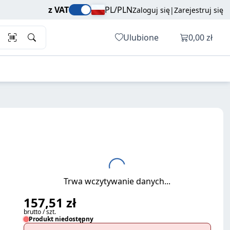
157,51 zł
Dodaj do koszyka
z VAT
PL/PLN
Zaloguj się
|
Zarejestruj się
brutto / szt.
Otwórz ko
Ulubione
0,00 zł
Trwa wczytywanie danych...
157,51 zł
brutto / szt.
Produkt niedostępny