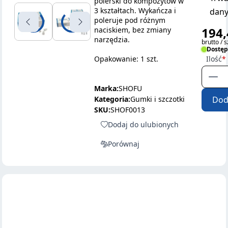
polerski do kompozytów w
3 kształtach. Wykańcza i
dany
poleruje pod różnym
194,
naciskiem, bez zmiany
narzędzia.
brutto / s
Dostę
Opakowanie: 1 szt.
Ilość
Marka:
SHOFU
Kategoria:
Gumki i szczotki
Dod
SKU:
SHOF0013
Dodaj do ulubionych
Porównaj