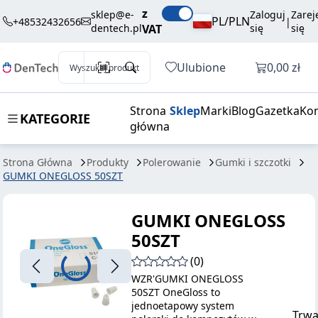
194,40 zł
Dodaj do koszyka
z
ONEGLOSS
brutto / szt.
sklep@e-
Zaloguj
Zarej
PL/PLN
+48532432656
|
dentech.pl
VAT
się
się
50SZT
Otwórz k
Ulubione
0,00 zł
Wyszukaj produkt
Strona
Sklep
Marki
Blog
Gazetka
Kon
KATEGORIE
główna
Strona Główna
Produkty
Polerowanie
Gumki i szczotki
GUMKI ONEGLOSS 50SZT
GUMKI ONEGLOSS
50SZT
(0)
WZR'GUMKI ONEGLOSS
50SZT OneGloss to
jednoetapowy system
Trwa