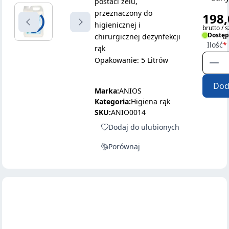
postaci żelu,
przeznaczony do
198,
higienicznej i
brutto / s
Dostę
chirurgicznej dezynfekcji
Ilość
rąk
Opakowanie: 5 Litrów
Dod
Marka:
ANIOS
Kategoria:
Higiena rąk
SKU:
ANIO0014
Dodaj do ulubionych
Porównaj