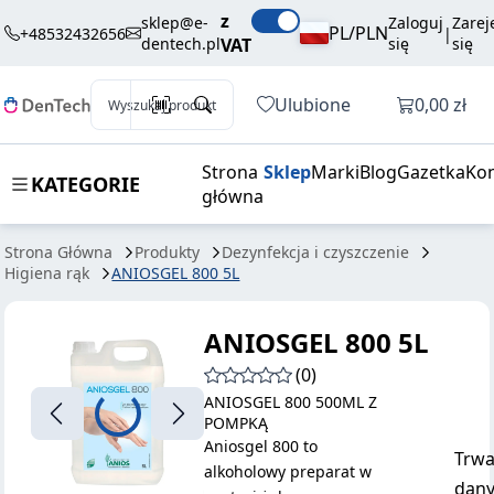
198,00 zł
Dodaj do koszyka
z
5L
brutto / szt.
sklep@e-
Zaloguj
Zarej
PL/PLN
+48532432656
|
dentech.pl
VAT
się
się
Otwórz k
Ulubione
0,00 zł
Wyszukaj produkt
Strona
Sklep
Marki
Blog
Gazetka
Kon
KATEGORIE
główna
Strona Główna
Produkty
Dezynfekcja i czyszczenie
Higiena rąk
ANIOSGEL 800 5L
ANIOSGEL 800 5L
(0)
ANIOSGEL 800 500ML Z
POMPKĄ
Aniosgel 800 to
Trwa
alkoholowy preparat w
dany