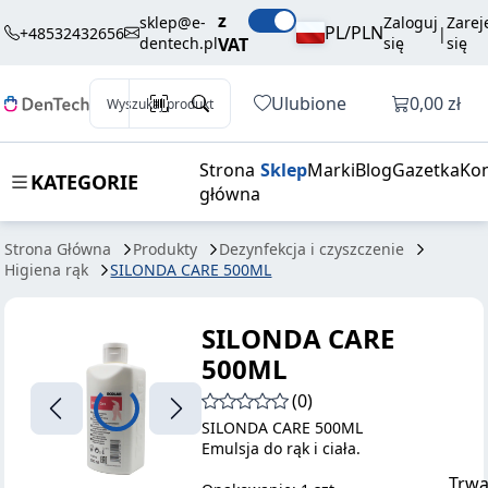
46,47 zł
Dodaj do koszyka
z
500ML
brutto / szt.
sklep@e-
Zaloguj
Zarej
PL/PLN
+48532432656
|
dentech.pl
VAT
się
się
Otwórz k
Ulubione
0,00 zł
Wyszukaj produkt
Strona
Sklep
Marki
Blog
Gazetka
Kon
KATEGORIE
główna
Strona Główna
Produkty
Dezynfekcja i czyszczenie
Higiena rąk
SILONDA CARE 500ML
SILONDA CARE
500ML
(0)
SILONDA CARE 500ML
Emulsja do rąk i ciała.
Trwa