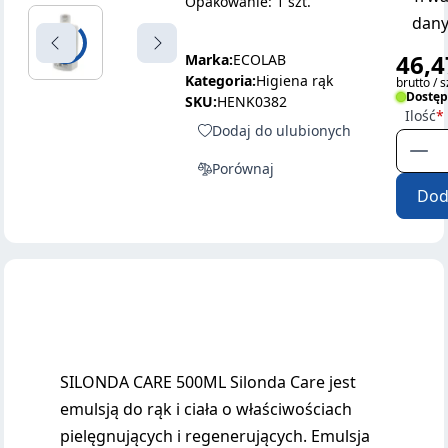
Opakowanie: 1 szt.
dany
46,4
Marka:
ECOLAB
Kategoria:
Higiena rąk
brutto / s
Dostę
SKU:
HENK0382
Ilość
Dodaj do ulubionych
Porównaj
Dod
SILONDA CARE 500ML Silonda Care jest
emulsją do rąk i ciała o właściwościach
pielęgnujących i regenerujących. Emulsja