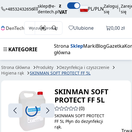
198,00 zł
Dodaj do koszyka
z
SOFT PROTECT
brutto / szt.
sklep@e-
Zaloguj
Zarej
PL/PLN
+48532432656
|
dentech.pl
VAT
się
się
FF 5L
Otwórz k
Ulubione
0,00 zł
Wyszukaj produkt
Strona
Sklep
Marki
Blog
Gazetka
Kon
KATEGORIE
główna
Strona Główna
Produkty
Dezynfekcja i czyszczenie
Higiena rąk
SKINMAN SOFT PROTECT FF 5L
SKINMAN SOFT
PROTECT FF 5L
(0)
SKINMAN SOFT PROTECT
FF 5L Płyn do dezynfekcji
rąk.
Trwa