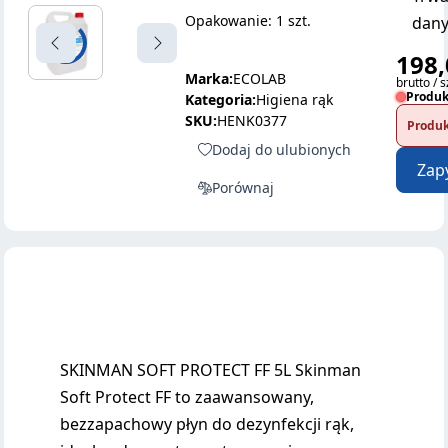
Opakowanie: 1 szt.
dany
198,
Marka:
ECOLAB
brutto / s
Produk
Kategoria:
Higiena rąk
SKU:
HENK0377
Produk
Dodaj do ulubionych
Zap
Porównaj
SKINMAN SOFT PROTECT FF 5L Skinman
Soft Protect FF to zaawansowany,
bezzapachowy płyn do dezynfekcji rąk,