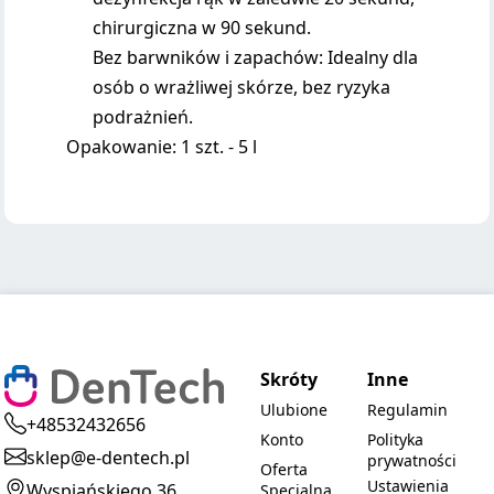
chirurgiczna w 90 sekund.
Bez barwników i zapachów: Idealny dla
osób o wrażliwej skórze, bez ryzyka
podrażnień.
Opakowanie: 1 szt. - 5 l
Skróty
Inne
Ulubione
Regulamin
+48532432656
Konto
Polityka
sklep@e-dentech.pl
prywatności
Oferta
Ustawienia
Wyspiańskiego 36
Specjalna