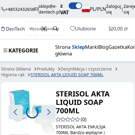
STERISOL AKTA
39,50 zł
Dodaj do koszyka
z
sklep@e-
Zaloguj
Zarej
LIQUID SOAP
brutto / szt.
PL/PLN
+48532432656
|
dentech.pl
VAT
się
się
700ML
Otwórz k
Ulubione
0,00 zł
Wyszukaj produkt
Strona
Sklep
Marki
Blog
Gazetka
Kon
KATEGORIE
główna
Strona Główna
Produkty
Dezynfekcja i czyszczenie
Higiena rąk
STERISOL AKTA LIQUID SOAP 700ML
STERISOL AKTA
LIQUID SOAP
700ML
(0)
STERISOL AKTA EMULSJA
700ML Bardzo wydajne i