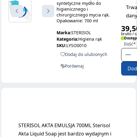
syntetyczne mydło do
Trwa
higienicznego i
chirurgicznego mycia rąk.
dany
Opakowanie: 700 ml
39,5
Marka:
STERISOL
brutto / s
Dostę
Kategoria:
Higiena rąk
Ilość
SKU:
LYSO0010
Dodaj do ulubionych
Porównaj
Dod
STERISOL AKTA EMULSJA 700ML Sterisol
Akta Liquid Soap jest bardzo wydajnym i