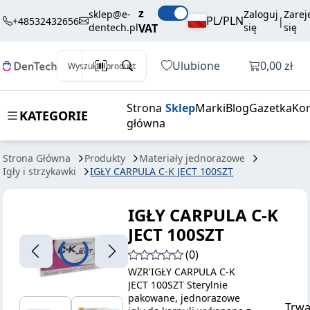
IGŁY CARPULA
22,51 zł
Dodaj do koszyka
z
sklep@e-
Zaloguj
Zarej
C-K JECT
brutto / szt.
PL/PLN
+48532432656
|
dentech.pl
VAT
się
się
100SZT
Otwórz k
Ulubione
0,00 zł
Wyszukaj produkt
Strona
Sklep
Marki
Blog
Gazetka
Kon
KATEGORIE
główna
Strona Główna
Produkty
Materiały jednorazowe
Igły i strzykawki
IGŁY CARPULA C-K JECT 100SZT
IGŁY CARPULA C-K
JECT 100SZT
(0)
WZR'IGŁY CARPULA C-K
JECT 100SZT Sterylnie
pakowane, jednorazowe
Trwa