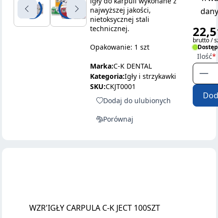
igły do karpuli wykonane z
najwyższej jakości,
dany
nietoksycznej stali
22,5
technicznej.
brutto / s
Opakowanie: 1 szt
Dostę
Ilość
Marka:
C-K DENTAL
Kategoria:
Igły i strzykawki
SKU:
CKJT0001
Dod
Dodaj do ulubionych
Porównaj
WZR'IGŁY CARPULA C-K JECT 100SZT