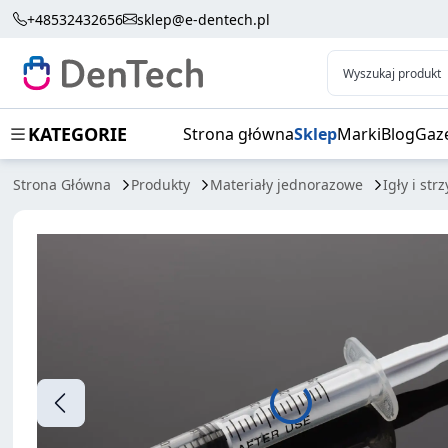
IGŁY DO MEZOTERAPII 0.3 X 12MM 100SZT
+48532432656
sklep@e-dentech.pl
Wyszukaj produkt
KATEGORIE
Strona główna
Sklep
Marki
Blog
Gaz
Strona Główna
Produkty
Materiały jednorazowe
Igły i str