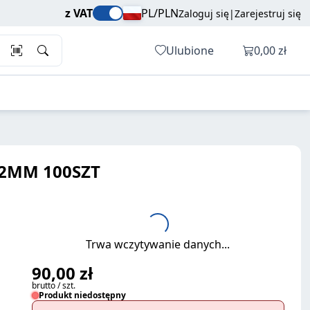
90,00 zł
Dodaj do koszyka
z VAT
PL/PLN
Zaloguj się
|
Zarejestruj się
brutto / szt.
Otwórz ko
Ulubione
0,00 zł
12MM 100SZT
Trwa wczytywanie danych...
90,00 zł
brutto / szt.
Produkt niedostępny