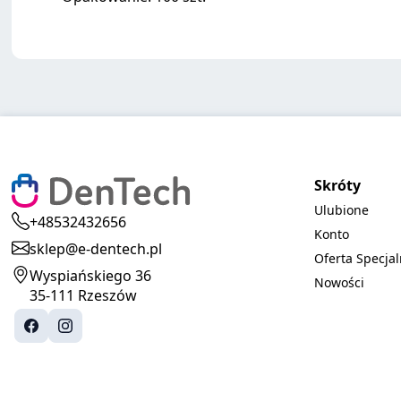
Skróty
Ulubione
+48532432656
Konto
sklep@e-dentech.pl
Oferta Specja
Wyspiańskiego 36
Nowości
35-111 Rzeszów