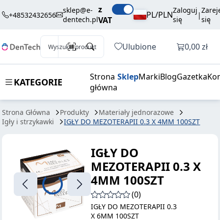
90,00 zł
Dodaj do koszyka
z
MEZOTERAPII
brutto / szt.
sklep@e-
Zaloguj
Zarej
PL/PLN
+48532432656
|
dentech.pl
VAT
się
się
0.3 X 4MM
100SZT
Otwórz k
Ulubione
0,00 zł
Wyszukaj produkt
Strona
Sklep
Marki
Blog
Gazetka
Kon
KATEGORIE
główna
Strona Główna
Produkty
Materiały jednorazowe
Igły i strzykawki
IGŁY DO MEZOTERAPII 0.3 X 4MM 100SZT
IGŁY DO
MEZOTERAPII 0.3 X
4MM 100SZT
(0)
IGŁY DO MEZOTERAPII 0.3
X 6MM 100SZT