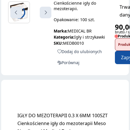
Cienkościenne igły do
Trwa
mezoterapii.
dany
Opakowanie: 100 szt.
90,0
Marka:
MEDICAL BR
brutto / s
Produk
Kategoria:
Igły i strzykawki
SKU:
MEDB0010
Produk
Dodaj do ulubionych
Zap
Porównaj
IGŁY DO MEZOTERAPII 0.3 X 6MM 100SZT
Cienkościenne igły do mezoterapii Meso