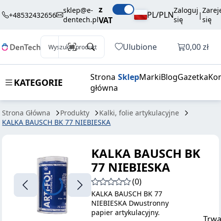
103,50 zł
Dodaj do koszyka
z
BAUSCH BK 77
brutto / szt.
sklep@e-
Zaloguj
Zarej
PL/PLN
+48532432656
|
dentech.pl
VAT
się
się
NIEBIESKA
Otwórz k
Ulubione
0,00 zł
Wyszukaj produkt
Strona
Sklep
Marki
Blog
Gazetka
Kon
KATEGORIE
główna
Strona Główna
Produkty
Kalki, folie artykulacyjne
KALKA BAUSCH BK 77 NIEBIESKA
KALKA BAUSCH BK
77 NIEBIESKA
(0)
KALKA BAUSCH BK 77
NIEBIESKA Dwustronny
papier artykulacyjny.
Trwa