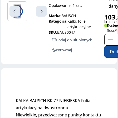
Opakowanie: 1 szt.
dany
103,
Marka:
BAUSCH
Kategoria:
Kalki, folie
brutto / s
Dostę
artykulacyjne
Ilość
SKU:
BAUS0047
Dodaj do ulubionych
Porównaj
Dod
KALKA BAUSCH BK 77 NIEBIESKA Folia
artykulacyjna dwustronna.
Niewielkie, przedwczesne punkty kontaktu