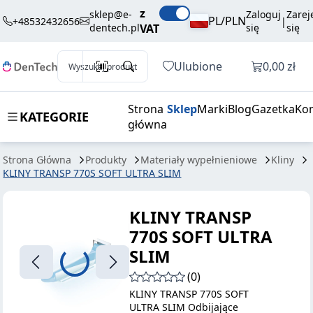
175,90 zł
Dodaj do koszyka
z
770S SOFT
brutto / szt.
sklep@e-
Zaloguj
Zarej
PL/PLN
+48532432656
|
dentech.pl
VAT
się
się
ULTRA SLIM
Otwórz k
Ulubione
0,00 zł
Wyszukaj produkt
Strona
Sklep
Marki
Blog
Gazetka
Kon
KATEGORIE
główna
Strona Główna
Produkty
Materiały wypełnieniowe
Kliny
KLINY TRANSP 770S SOFT ULTRA SLIM
KLINY TRANSP
770S SOFT ULTRA
SLIM
(0)
KLINY TRANSP 770S SOFT
ULTRA SLIM Odbijające