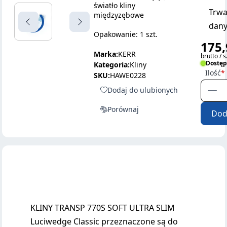
światło kliny
Trwa
międzyzębowe
dany
Opakowanie: 1 szt.
175,
Marka:
KERR
brutto / s
Dostę
Kategoria:
Kliny
Ilość
SKU:
HAWE0228
Dodaj do ulubionych
Porównaj
Dod
KLINY TRANSP 770S SOFT ULTRA SLIM
Luciwedge Classic przeznaczone są do