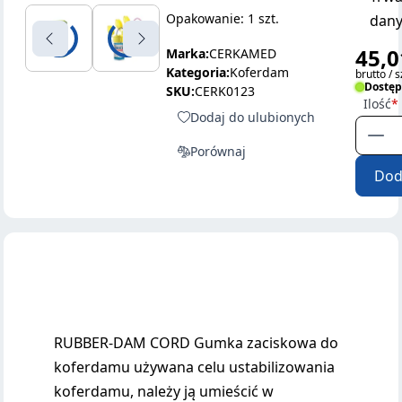
Opakowanie: 1 szt.
dany
45,0
Marka:
CERKAMED
Kategoria:
Koferdam
brutto / s
Dostę
SKU:
CERK0123
Ilość
Dodaj do ulubionych
Porównaj
Dod
RUBBER-DAM CORD Gumka zaciskowa do
koferdamu używana celu ustabilizowania
koferdamu, należy ją umieścić w