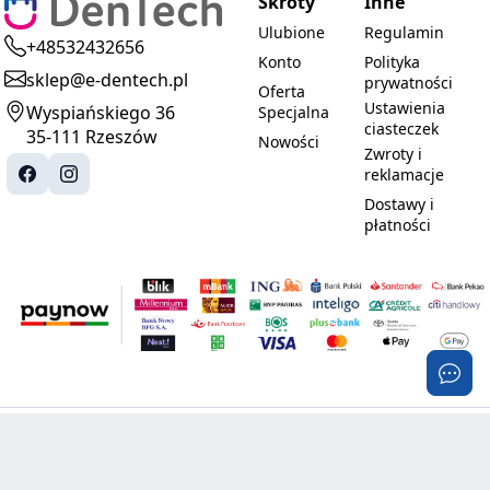
Skróty
Inne
Ulubione
Regulamin
+48532432656
Konto
Polityka
sklep@e-dentech.pl
prywatności
Oferta
Ustawienia
Wyspiańskiego 36
Specjalna
ciasteczek
35-111 Rzeszów
Nowości
Zwroty i
reklamacje
Dostawy i
płatności
© 2025-2026 DenTech. Wszystkie prawa
Realizacja:
zastrzeżone.
PROMOznawcy.pl