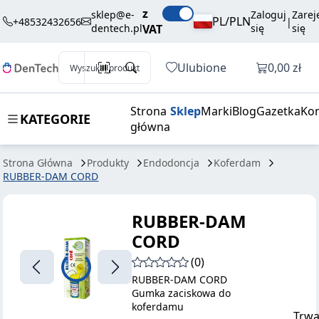
45,01 zł
Dodaj do koszyka
z
CORD
brutto / szt.
sklep@e-
Zaloguj
Zarej
PL/PLN
+48532432656
|
dentech.pl
VAT
się
się
Otwórz k
Ulubione
0,00 zł
Wyszukaj produkt
Strona
Sklep
Marki
Blog
Gazetka
Kon
KATEGORIE
główna
Strona Główna
Produkty
Endodoncja
Koferdam
RUBBER-DAM CORD
RUBBER-DAM
CORD
(0)
RUBBER-DAM CORD
Gumka zaciskowa do
koferdamu
Trwa