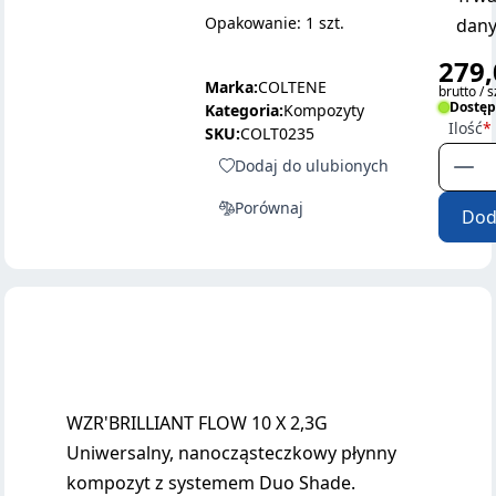
Opakowanie: 1 szt.
dany
279,
Marka:
COLTENE
brutto / s
Dostę
Kategoria:
Kompozyty
Ilość
SKU:
COLT0235
Dodaj do ulubionych
Porównaj
Dod
WZR'BRILLIANT FLOW 10 X 2,3G
Uniwersalny, nanocząsteczkowy płynny
kompozyt z systemem Duo Shade.