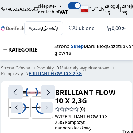
BRILLIANT
279,01 zł
Dodaj do koszyka
z
sklep@e-
Zaloguj
Zarej
FLOW 10 X
brutto / szt.
PL/PLN
+48532432656
|
dentech.pl
VAT
się
się
2,3G
Otwórz k
Ulubione
0,00 zł
Wyszukaj produkt
Strona
Sklep
Marki
Blog
Gazetka
Kon
KATEGORIE
główna
Strona Główna
Produkty
Materiały wypełnieniowe
Kompozyty
BRILLIANT FLOW 10 X 2,3G
BRILLIANT FLOW
10 X 2,3G
(0)
WZR'BRILLIANT FLOW 10 X
2,3G Kompozyt
nanocząsteczkowy.
Trwa