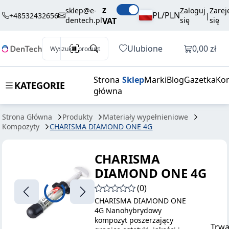
159,00 zł
Dodaj do koszyka
z
DIAMOND
brutto / szt.
sklep@e-
Zaloguj
Zarej
PL/PLN
+48532432656
|
dentech.pl
VAT
się
się
ONE 4G
Otwórz k
Ulubione
0,00 zł
Wyszukaj produkt
Strona
Sklep
Marki
Blog
Gazetka
Kon
KATEGORIE
główna
Strona Główna
Produkty
Materiały wypełnieniowe
Kompozyty
CHARISMA DIAMOND ONE 4G
CHARISMA
DIAMOND ONE 4G
(0)
CHARISMA DIAMOND ONE
4G Nanohybrydowy
kompozyt poszerzający
Trwa