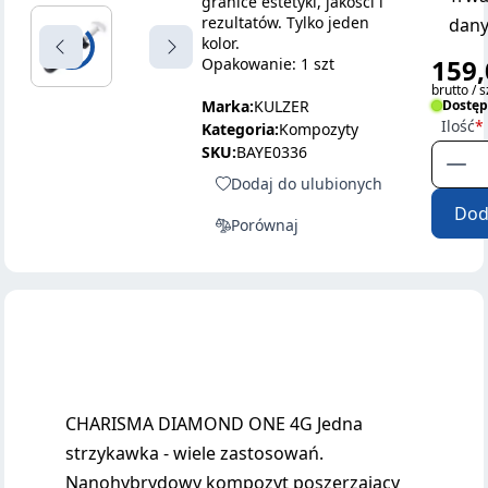
granice estetyki, jakości i
rezultatów. Tylko jeden
dany
kolor.
159,
Opakowanie: 1 szt
brutto / s
Marka:
KULZER
Dostę
Ilość
Kategoria:
Kompozyty
SKU:
BAYE0336
Dodaj do ulubionych
Dod
Porównaj
CHARISMA DIAMOND ONE 4G Jedna
strzykawka - wiele zastosowań.
Nanohybrydowy kompozyt poszerzający