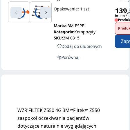
139,
Opakowanie: 1 szt
brutto / s
Produk
Marka:
3M ESPE
Produk
Kategoria:
Kompozyty
SKU:
3M 0315
Zap
Dodaj do ulubionych
Porównaj
WZR'FILTEK Z550 4G 3M™Filtek™ Z550
zaspokoi oczekiwania pacjentów
dotyczące naturalnie wyglądających