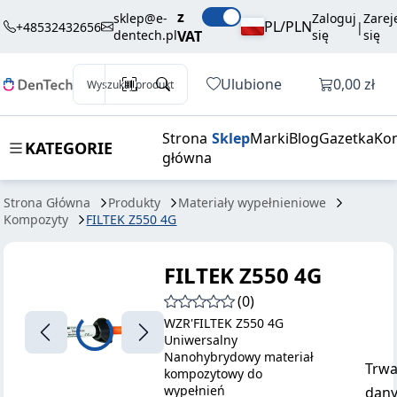
139,50 zł
Dodaj do koszyka
z
4G
brutto / szt.
sklep@e-
Zaloguj
Zarej
PL/PLN
+48532432656
|
dentech.pl
VAT
się
się
Otwórz k
Ulubione
0,00 zł
Wyszukaj produkt
Strona
Sklep
Marki
Blog
Gazetka
Kon
KATEGORIE
główna
Strona Główna
Produkty
Materiały wypełnieniowe
Kompozyty
FILTEK Z550 4G
FILTEK Z550 4G
(0)
WZR'FILTEK Z550 4G
Uniwersalny
Nanohybrydowy materiał
Trwa
kompozytowy do
wypełnień
dany