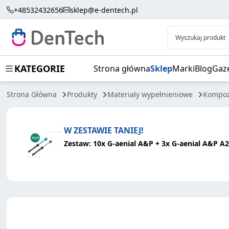
G-AENIAL 4,7G
+48532432656
sklep@e-dentech.pl
Wyszukaj produkt
KATEGORIE
Strona główna
Sklep
Marki
Blog
Gaz
Strona Główna
Produkty
Materiały wypełnieniowe
Kompoz
W ZESTAWIE TANIEJ!
Zestaw: 10x G-aenial A&P + 3x G-aenial A&P A2