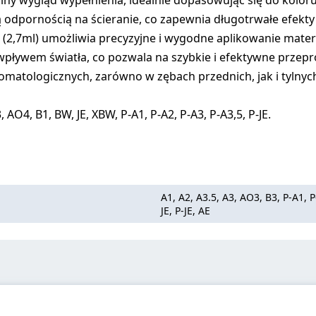
lny wygląd wypełnienia, idealnie dopasowując się do kolor
 odpornością na ścieranie, co zapewnia długotrwałe efekty 
g (2,7ml) umożliwia precyzyjne i wygodne aplikowanie mater
 wpływem światła, co pozwala na szybkie i efektywne przep
tomatologicznych, zarówno w zębach przednich, jak i tylnyc
 AO4, B1, BW, JE, XBW, P-A1, P-A2, P-A3, P-A3,5, P-JE.
A1, A2, A3.5, A3, AO3, B3, P-A1, 
JE, P-JE, AE