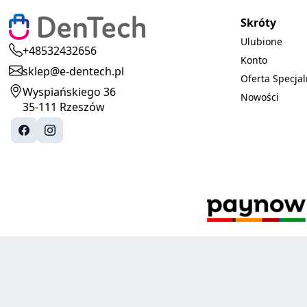
Skróty
Ulubione
+48532432656
Konto
sklep@e-dentech.pl
Oferta Specja
Wyspiańskiego 36
Nowości
35-111 Rzeszów
© 2025-2026 DenTech. Wszystkie prawa zastrzeżone.