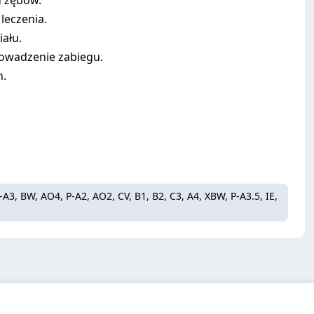
u zębów.
leczenia.
iału.
rowadzenie zabiegu.
h.
P-A3, BW, AO4, P-A2, AO2, CV, B1, B2, C3, A4, XBW, P-A3.5, IE,