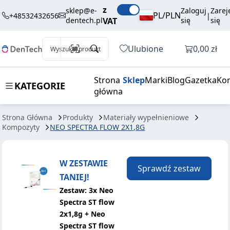
195,16 zł
Dodaj do koszyka
z
FLOW 2X1,8G
brutto / szt.
sklep@e-
Zaloguj
Zarej
PL/PLN
+48532432656
|
dentech.pl
VAT
się
się
Otwórz k
Ulubione
0,00 zł
Wyszukaj produkt
Strona
Sklep
Marki
Blog
Gazetka
Kon
KATEGORIE
główna
Strona Główna
Produkty
Materiały wypełnieniowe
Kompozyty
NEO SPECTRA FLOW 2X1,8G
W ZESTAWIE
Sprawdź zestaw
TANIEJ!
Zestaw: 3x Neo
Spectra ST flow
2x1,8g + Neo
Spectra ST flow