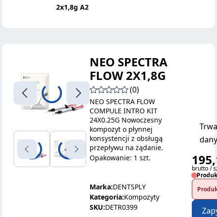
2x1,8g A2
NEO SPECTRA
FLOW 2X1,8G
(0)
NEO SPECTRA FLOW
COMPULE INTRO KIT
24X0.25G Nowoczesny
Trwa
kompozyt o płynnej
konsystencji z obsługą
dany
przepływu na żądanie.
195,
Opakowanie: 1 szt.
brutto / s
Produk
Marka:
DENTSPLY
Produk
Kategoria:
Kompozyty
SKU:
DETR0399
Zap