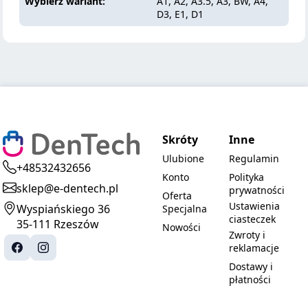
Wybierz wariant
A1, A2, A3.5, A3, BW, A4,
D3, E1, D1
Skróty
Inne
Ulubione
Regulamin
+48532432656
Konto
Polityka
sklep@e-dentech.pl
prywatności
Oferta
Ustawienia
Wyspiańskiego 36
Specjalna
ciasteczek
35-111 Rzeszów
Nowości
Zwroty i
reklamacje
Dostawy i
płatności