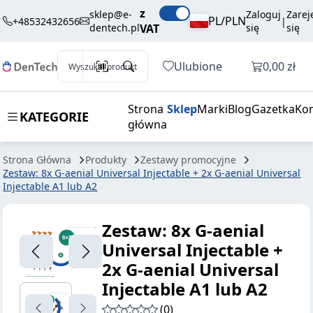
z
sklep@e-
Zaloguj
Zarej
PL/PLN
+48532432656
|
dentech.pl
VAT
się
się
Otwórz k
Ulubione
0,00 zł
Wyszukaj produkt
Strona
Sklep
Marki
Blog
Gazetka
Kon
KATEGORIE
główna
Strona Główna
Produkty
Zestawy promocyjne
Zestaw: 8x G-aenial Universal Injectable + 2x G-aenial Universal
Injectable A1 lub A2
Zestaw: 8x G-aenial
Universal Injectable +
2x G-aenial Universal
Injectable A1 lub A2
(0)