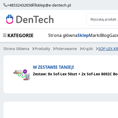
SOF-LEX KRĄŻKI 50SZT
+48532432656
sklep@e-dentech.pl
Wyszukaj produkt
KATEGORIE
Strona główna
Sklep
Marki
Blog
Gaz
Strona Główna
Produkty
Polerowanie
Krążki
SOF-LEX K
W ZESTAWIE TANIEJ!
Zestaw: 8x Sof-Lex 50szt + 2x Sof-Lex 8692C B