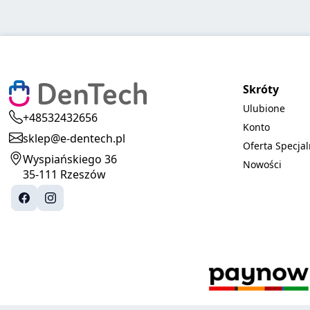
Skróty
Ulubione
+48532432656
Konto
sklep@e-dentech.pl
Oferta Specja
Wyspiańskiego 36
Nowości
35-111 Rzeszów