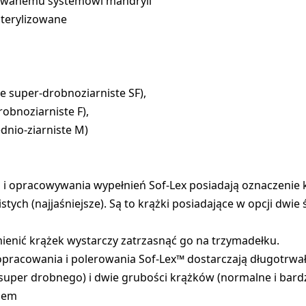
towanemu systemowi mandryli
sterylizowane
ie super-drobnoziarniste SF),
obnoziarniste F),
nio-ziarniste M)
i opracowywania wypełnień Sof-Lex posiadają oznaczenie k
tych (najjaśniejsze). Są to krążki posiadające w opcji dwi
ymienić krążek wystarczy zatrzasnąć go na trzymadełku.
 opracowania i polerowania Sof-Lex™ dostarczają długotrwał
super drobnego) i dwie grubości krążków (normalne i bardz
odem