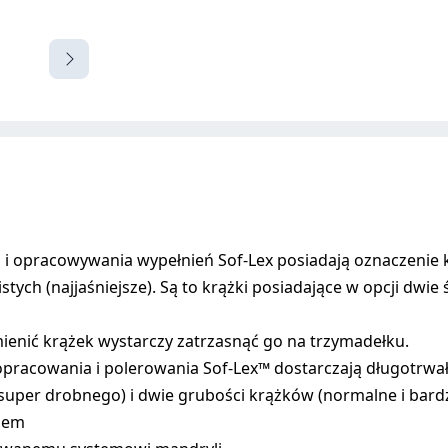
i opracowywania wypełnień Sof-Lex posiadają oznaczenie k
tych (najjaśniejsze). Są to krążki posiadające w opcji dwi
ymienić krążek wystarczy zatrzasnąć go na trzymadełku.
 opracowania i polerowania Sof-Lex™ dostarczają długotrwał
super drobnego) i dwie grubości krążków (normalne i bardz
odem