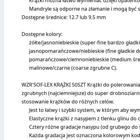
Krążki można łatwo wymieniać dzięki opaten
Mandryle są odporne na złamanie i mogą być 
Dostępne średnice: 12.7 lub 9.5 mm
Dostępne kolory:
żółte/jasnoniebieskie (super-fine bardzo gładk
jasnopomarańczowe/niebieskie (fine gładkie dr
pomarańczowe/ciemnoniebieskie (medium śred
malinowe/czarne (coarse zgrubne C).
WZR'SOF-LEX KRĄŻKI 50SZT Krążki do polerowania 
zgrubnych (najciemniejsze) do super drobnoziarnis
stosowanie krążków do różnych celów.
Jest to łatwy i szybki system, w którym aby w
Elastyczne krążki z nasypem z tlenku glinu do
Cztery różne gradacje nasypu (od grubego do 
Każda gradacja jest oznaczona kolorowym k