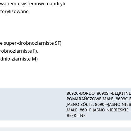
towanemu systemowi mandryli
sterylizowane
ie super-drobnoziarniste SF),
obnoziarniste F),
nio-ziarniste M)
8692C-BORDO, 8690SF-BŁĘKITN
POMARAŃCZOWE MAŁE, 8693C-BO
JASNO ŻÓŁTE, 8690F-JASNO NIEB
MAŁE, 8691F-JASNO NIEBIESKIE,
BŁĘKITNE