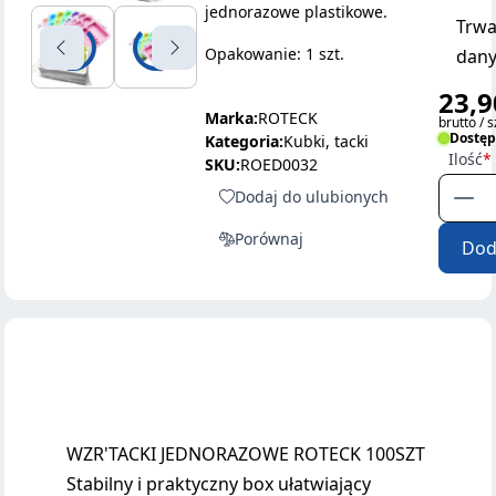
jednorazowe plastikowe.
Trwa
Opakowanie: 1 szt.
dany
23,9
Marka:
ROTECK
brutto / s
Dostę
Kategoria:
Kubki, tacki
Ilość
SKU:
ROED0032
Dodaj do ulubionych
Porównaj
Dod
WZR'TACKI JEDNORAZOWE ROTECK 100SZT
Stabilny i praktyczny box ułatwiający