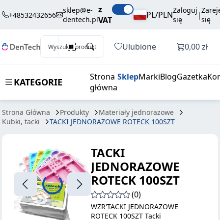
23,90 zł
Dodaj do koszyka
z
JEDNORAZOWE
brutto / szt.
sklep@e-
Zaloguj
Zarej
PL/PLN
+48532432656
|
dentech.pl
VAT
się
się
ROTECK 100SZT
Otwórz k
Ulubione
0,00 zł
Wyszukaj produkt
Strona
Sklep
Marki
Blog
Gazetka
Kon
KATEGORIE
główna
Strona Główna
Produkty
Materiały jednorazowe
Kubki, tacki
TACKI JEDNORAZOWE ROTECK 100SZT
TACKI
JEDNORAZOWE
ROTECK 100SZT
(0)
WZR'TACKI JEDNORAZOWE
ROTECK 100SZT Tacki