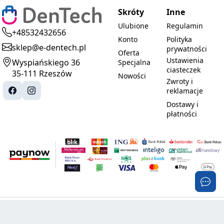
Skróty
Inne
Ulubione
Regulamin
+48532432656
Konto
Polityka
sklep@e-dentech.pl
prywatności
Oferta
Ustawienia
Wyspiańskiego 36
Specjalna
ciasteczek
35-111 Rzeszów
Nowości
Zwroty i
reklamacje
Dostawy i
płatności
© 2025-2026 DenTech. Wszystkie prawa
Realizacja:
zastrzeżone.
PROMOznawcy.pl