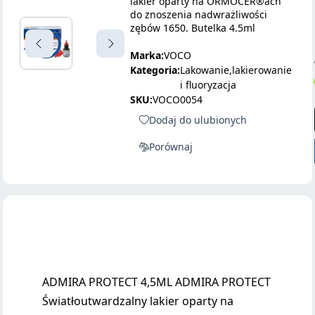
lakier oparty na ORMOCER®ach
do znoszenia nadwrażliwości
zębów 1650. Butelka 4.5ml
Marka:
VOCO
Kategoria:
Lakowanie,lakierowanie
i fluoryzacja
SKU:
VOCO0054
Dodaj do ulubionych
Porównaj
ADMIRA PROTECT 4,5ML ADMIRA PROTECT
Światłoutwardzalny lakier oparty na