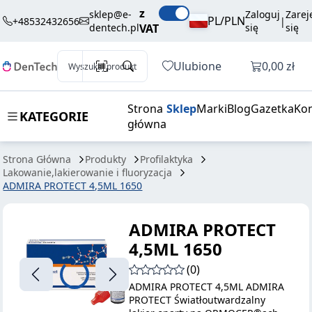
449,99 zł
Dodaj do koszyka
z
PROTECT
brutto / szt.
sklep@e-
Zaloguj
Zarej
PL/PLN
+48532432656
|
dentech.pl
VAT
się
się
4,5ML 1650
Otwórz k
Ulubione
0,00 zł
Wyszukaj produkt
Strona
Sklep
Marki
Blog
Gazetka
Kon
KATEGORIE
główna
Strona Główna
Produkty
Profilaktyka
Lakowanie,lakierowanie i fluoryzacja
ADMIRA PROTECT 4,5ML 1650
ADMIRA PROTECT
4,5ML 1650
(0)
ADMIRA PROTECT 4,5ML ADMIRA
PROTECT Światłoutwardzalny