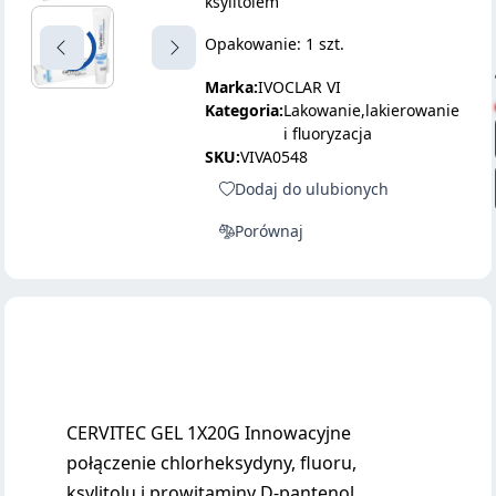
ksylitolem
Opakowanie: 1 szt.
Marka:
IVOCLAR VI
Kategoria:
Lakowanie,lakierowanie
i fluoryzacja
SKU:
VIVA0548
Dodaj do ulubionych
Porównaj
CERVITEC GEL 1X20G Innowacyjne
połączenie chlorheksydyny, fluoru,
ksylitolu i prowitaminy D-pantenol.