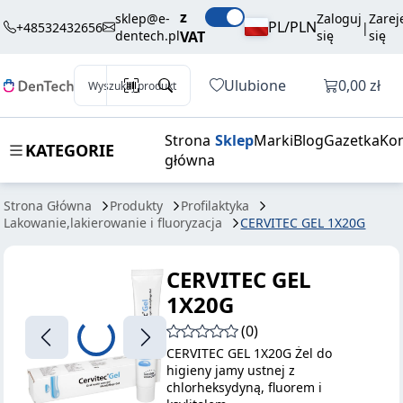
44,11 zł
Dodaj do koszyka
z
1X20G
brutto / szt.
sklep@e-
Zaloguj
Zarej
PL/PLN
+48532432656
|
dentech.pl
VAT
się
się
Otwórz k
Ulubione
0,00 zł
Wyszukaj produkt
Strona
Sklep
Marki
Blog
Gazetka
Kon
KATEGORIE
główna
Strona Główna
Produkty
Profilaktyka
Lakowanie,lakierowanie i fluoryzacja
CERVITEC GEL 1X20G
CERVITEC GEL
1X20G
(0)
CERVITEC GEL 1X20G Żel do
higieny jamy ustnej z
chlorheksydyną, fluorem i