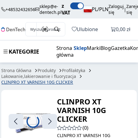
408,69 zł
Dodaj do koszyka
z
VARNISH 10G
brutto / szt.
sklep@e-
Zaloguj
Zarej
PL/PLN
+48532432656
|
dentech.pl
VAT
się
się
CLICKER
Otwórz k
Ulubione
0,00 zł
Wyszukaj produkt
Strona
Sklep
Marki
Blog
Gazetka
Kon
KATEGORIE
główna
Strona Główna
Produkty
Profilaktyka
Lakowanie,lakierowanie i fluoryzacja
CLINPRO XT VARNISH 10G CLICKER
CLINPRO XT
VARNISH 10G
CLICKER
(0)
CLINPRO XT VARNISH 10G