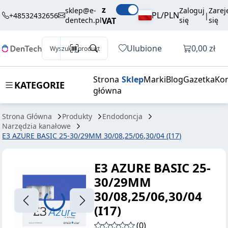
153,00 zł
Dodaj do koszyka
z
25-30/29MM
brutto / szt.
sklep@e-
Zaloguj
Zarej
PL/PLN
+48532432656
|
dentech.pl
VAT
się
się
30/08,25/06,30/04
(I17)
Otwórz k
Ulubione
0,00 zł
Wyszukaj produkt
Strona
Sklep
Marki
Blog
Gazetka
Kon
KATEGORIE
główna
Strona Główna
Produkty
Endodoncja
Narzędzia kanałowe
E3 AZURE BASIC 25-30/29MM 30/08,25/06,30/04 (I17)
E3 AZURE BASIC 25-
30/29MM
30/08,25/06,30/04
(I17)
(0)