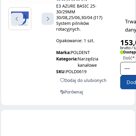
E3 AZURE BASIC 25-
30/29MM
30/08,25/06,30/04 (I17)
Trwa
System pilników
rotacyjnych.
dany
153,
Opakowanie: 1 szt.
brutto / s
Marka:
POLDENT
Dostę
Ilość
Kategoria:
Narzędzia
kanałowe
SKU:
POLD0619
Dodaj do ulubionych
Dod
Porównaj