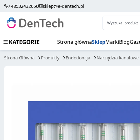
E3 AZURE BIG 6SZT
+48532432656
sklep@e-dentech.pl
Wyszukaj produkt
KATEGORIE
Strona główna
Sklep
Marki
Blog
Gaz
Strona Główna
Produkty
Endodoncja
Narzędzia kanałowe