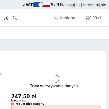
247,50 zł
Dodaj do koszyka
z VAT
PL/PLN
Zaloguj się
|
Zarejestruj się
brutto / szt.
Otwórz ko
Ulubione
0,00 zł
.
Trwa wczytywanie danych...
247,50 zł
brutto / szt.
Produkt niedostępny