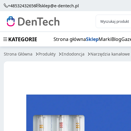
E3 AZURE SMALL 20-25/29MM 20/04 25/04 20/
+48532432656
sklep@e-dentech.pl
Wyszukaj produkt
KATEGORIE
Strona główna
Sklep
Marki
Blog
Gaz
Strona Główna
Produkty
Endodoncja
Narzędzia kanałowe