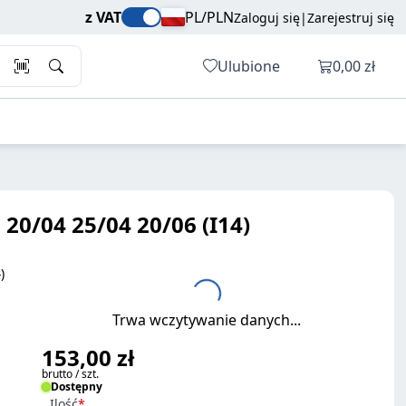
153,00 zł
Dodaj do koszyka
z VAT
PL/PLN
Zaloguj się
|
Zarejestruj się
brutto / szt.
Otwórz ko
Ulubione
0,00 zł
0/04 25/04 20/06 (I14)
)
Trwa wczytywanie danych...
153,00 zł
brutto / szt.
Dostępny
Ilość