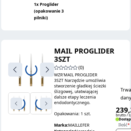
1x Proglider
(opakowanie 3
pilniki)
MAIL PROGLIDER
3SZT
(0)
WZR'MAIL PROGLIDER
3SZT Narzędzie umożliwia
stworzenie gładkiej ścieżki
Trwa
ślizgowej, ułatwiającej
dalsze etapy leczenia
dany
endodontycznego.
239,
Opakowania: 1 szt.
brutto / s
Dostę
Ilość
Marka:
MAILLEFER