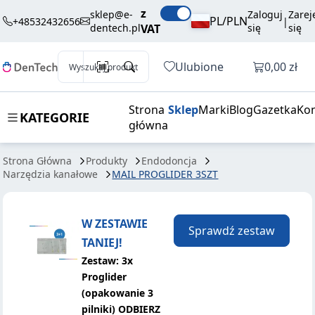
239,35 zł
Dodaj do koszyka
z
PROGLIDER
brutto / szt.
sklep@e-
Zaloguj
Zarej
PL/PLN
+48532432656
|
dentech.pl
VAT
się
się
3SZT
Otwórz k
Ulubione
0,00 zł
Wyszukaj produkt
Strona
Sklep
Marki
Blog
Gazetka
Kon
KATEGORIE
główna
Strona Główna
Produkty
Endodoncja
Narzędzia kanałowe
MAIL PROGLIDER 3SZT
W ZESTAWIE
Sprawdź zestaw
TANIEJ!
Zestaw: 3x
Proglider
(opakowanie 3
pilniki) ODBIERZ