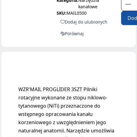
Kategoria:
Narzędzia
kanałowe
SKU:
MAIL0500
Dod
Dodaj do ulubionych
Porównaj
WZR'MAIL PROGLIDER 3SZT Pilniki
rotacyjne wykonane ze stopu niklowo-
tytanowego (NiTi) przeznaczone do
wstępnego opracowania kanału
korzeniowego z uwzględnieniem jego
naturalnej anatomii. Narzędzie umożliwia