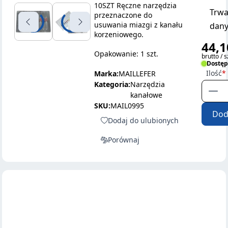
10SZT Ręczne narzędzia
Trwa
przeznaczone do
usuwania miazgi z kanału
dany
korzeniowego.
44,1
Opakowanie: 1 szt.
brutto / s
Dostę
Ilość
Marka:
MAILLEFER
Kategoria:
Narzędzia
kanałowe
SKU:
MAIL0995
Dod
Dodaj do ulubionych
Porównaj