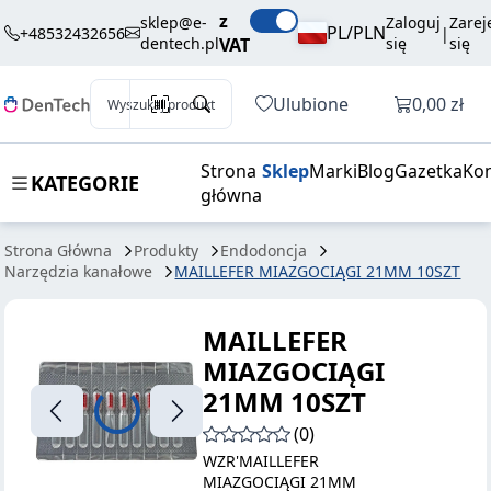
44,10 zł
Dodaj do koszyka
z
MIAZGOCIĄGI
brutto / szt.
sklep@e-
Zaloguj
Zarej
PL/PLN
+48532432656
|
dentech.pl
VAT
się
się
21MM 10SZT
Otwórz k
Ulubione
0,00 zł
Wyszukaj produkt
Strona
Sklep
Marki
Blog
Gazetka
Kon
KATEGORIE
główna
Strona Główna
Produkty
Endodoncja
Narzędzia kanałowe
MAILLEFER MIAZGOCIĄGI 21MM 10SZT
MAILLEFER
MIAZGOCIĄGI
21MM 10SZT
(0)
WZR'MAILLEFER
MIAZGOCIĄGI 21MM