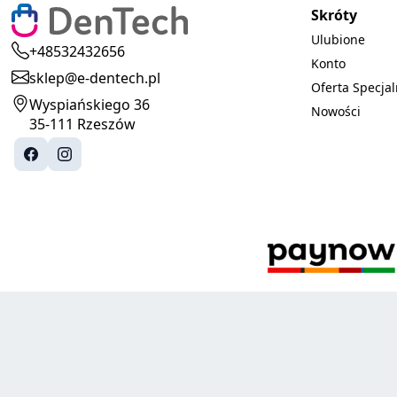
Skróty
Ulubione
+48532432656
Konto
sklep@e-dentech.pl
Oferta Specja
Wyspiańskiego 36
Nowości
35-111 Rzeszów
© 2025-2026 DenTech. Wszystkie prawa zastrzeżone.