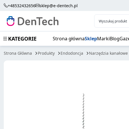
MANI LENTULO Z SPRĘŻYNKĄ 25MM
+48532432656
sklep@e-dentech.pl
Wyszukaj produkt
KATEGORIE
Strona główna
Sklep
Marki
Blog
Gaz
Strona Główna
Produkty
Endodoncja
Narzędzia kanałowe