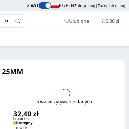
32,40 zł
Dodaj do koszyka
z VAT
PL/PLN
Zaloguj się
|
Zarejestruj się
brutto / szt.
Otwórz ko
Ulubione
0,00 zł
Ą 25MM
Trwa wczytywanie danych...
32,40 zł
brutto / szt.
Dostępny
Ilość