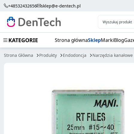
MANI RT FILE 25MM
+48532432656
sklep@e-dentech.pl
Wyszukaj produkt
KATEGORIE
Strona główna
Sklep
Marki
Blog
Gaz
Strona Główna
Produkty
Endodoncja
Narzędzia kanałowe