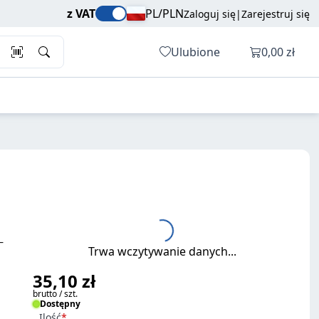
35,10 zł
Dodaj do koszyka
z VAT
PL/PLN
Zaloguj się
|
Zarejestruj się
brutto / szt.
Otwórz ko
Ulubione
0,00 zł
—
Trwa wczytywanie danych...
35,10 zł
brutto / szt.
Dostępny
Ilość