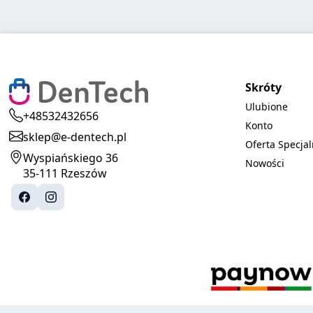
Skróty
Ulubione
+48532432656
Konto
sklep@e-dentech.pl
Oferta Specja
Wyspiańskiego 36
Nowości
35-111 Rzeszów