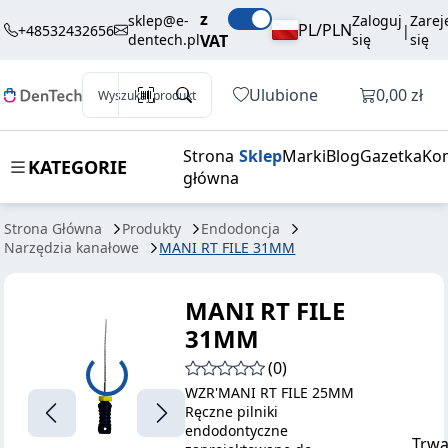
35,10 zł
Dodaj do koszyka
z
31MM
brutto / szt.
sklep@e-
Zaloguj
Zarej
PL/PLN
+48532432656
|
dentech.pl
VAT
się
się
Otwórz k
Ulubione
0,00 zł
Wyszukaj produkt
Strona
Sklep
Marki
Blog
Gazetka
Kon
KATEGORIE
główna
Strona Główna
Produkty
Endodoncja
Narzędzia kanałowe
MANI RT FILE 31MM
MANI RT FILE
31MM
(0)
WZR'MANI RT FILE 25MM
Ręczne pilniki
endodontyczne
Trwa