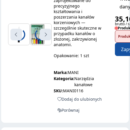
zaprojektowane do
precyzyjnego
dany
kształtowania i
35,1
poszerzania kanałów
korzeniowych —
brutto / s
szczególnie skuteczne w
Produk
przypadku kanałów o
Produk
złożonej, zakrzywionej
anatomii.
Zap
Opakowanie: 1 szt
Marka:
MANI
Kategoria:
Narzędzia
kanałowe
SKU:
MANI0116
Dodaj do ulubionych
Porównaj