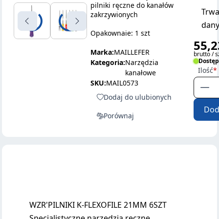
pilniki ręczne do kanałów
Trwa
zakrzywionych
dany
Opakownaie: 1 szt
55,2
Marka:
MAILLEFER
brutto / s
Dostę
Kategoria:
Narzędzia
Ilość
kanałowe
SKU:
MAIL0573
Dodaj do ulubionych
Dod
Porównaj
WZR'PILNIKI K-FLEXOFILE 21MM 6SZT
Specjalistyczne narzędzia ręczne