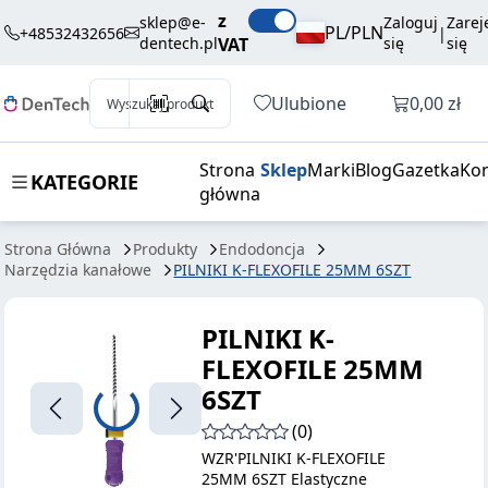
55,23 zł
Dodaj do koszyka
z
FLEXOFILE
brutto / szt.
sklep@e-
Zaloguj
Zarej
PL/PLN
+48532432656
|
dentech.pl
VAT
się
się
25MM 6SZT
Otwórz k
Ulubione
0,00 zł
Wyszukaj produkt
Strona
Sklep
Marki
Blog
Gazetka
Kon
KATEGORIE
główna
Strona Główna
Produkty
Endodoncja
Narzędzia kanałowe
PILNIKI K-FLEXOFILE 25MM 6SZT
PILNIKI K-
FLEXOFILE 25MM
6SZT
(0)
WZR'PILNIKI K-FLEXOFILE
25MM 6SZT Elastyczne