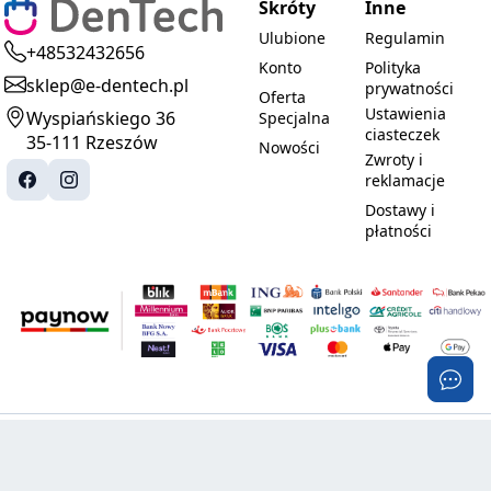
Skróty
Inne
Ulubione
Regulamin
+48532432656
Konto
Polityka
sklep@e-dentech.pl
prywatności
Oferta
Ustawienia
Wyspiańskiego 36
Specjalna
ciasteczek
35-111 Rzeszów
Nowości
Zwroty i
reklamacje
Dostawy i
płatności
© 2025-2026 DenTech. Wszystkie prawa
Realizacja:
zastrzeżone.
PROMOznawcy.pl