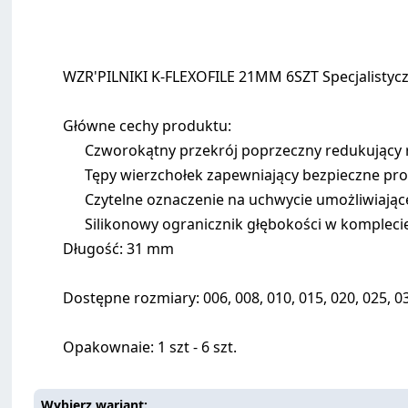
WZR'PILNIKI K-FLEXOFILE 21MM 6SZT Specjalistyc
Główne cechy produktu:
Czworokątny przekrój poprzeczny redukujący 
Tępy wierzchołek zapewniający bezpieczne prow
Czytelne oznaczenie na uchwycie umożliwiające
Silikonowy ogranicznik głębokości w kompleci
Długość: 31 mm
Dostępne rozmiary: 006, 008, 010, 015, 020, 025, 03
Opakownaie: 1 szt - 6 szt.
Wybierz wariant