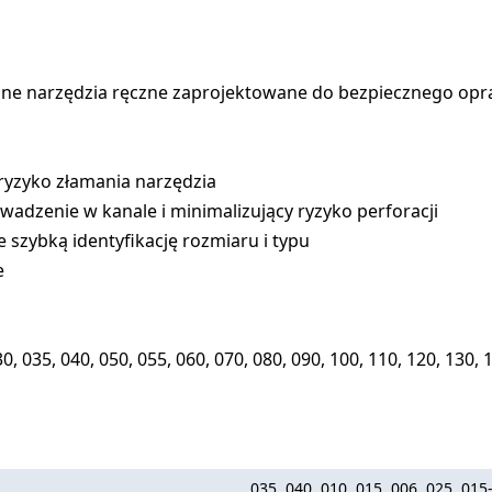
zne narzędzia ręczne zaprojektowane do bezpiecznego op
ryzyko złamania narzędzia
adzenie w kanale i minimalizujący ryzyko perforacji
 szybką identyfikację rozmiaru i typu
e
0, 035, 040, 050, 055, 060, 070, 080, 090, 100, 110, 120, 130
035, 040, 010, 015, 006, 025, 015