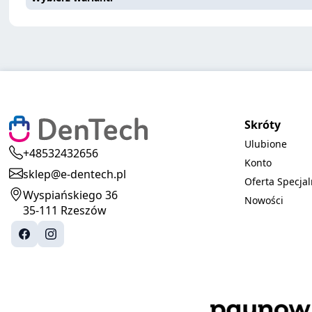
Skróty
Ulubione
+48532432656
Konto
sklep@e-dentech.pl
Oferta Specja
Wyspiańskiego 36
Nowości
35-111 Rzeszów