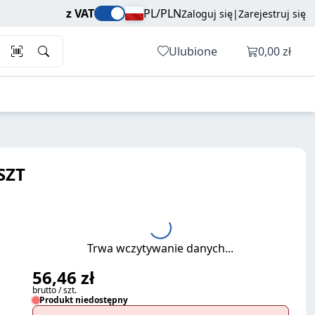
56,46 zł
Dodaj do koszyka
z VAT
PL/PLN
Zaloguj się
|
Zarejestruj się
brutto / szt.
Otwórz ko
Ulubione
0,00 zł
SZT
Trwa wczytywanie danych...
56,46 zł
brutto / szt.
Produkt niedostępny