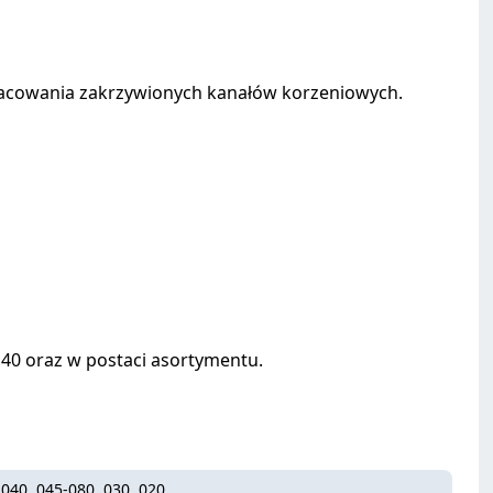
racowania zakrzywionych kanałów korzeniowych.
, 140 oraz w postaci asortymentu.
-040, 045-080, 030, 020