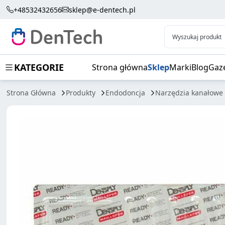
PILNIKI K-FLEXOFILE 31MM 6SZT
+48532432656
sklep@e-dentech.pl
Wyszukaj produkt
KATEGORIE
Strona główna
Sklep
Marki
Blog
Gaz
Strona Główna
Produkty
Endodoncja
Narzędzia kanałowe