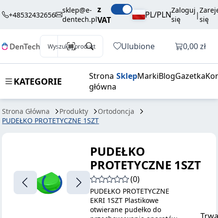
3,60 zł
Dodaj do koszyka
z
PROTETYCZNE
brutto / szt.
sklep@e-
Zaloguj
Zarej
PL/PLN
+48532432656
|
dentech.pl
VAT
się
się
1SZT
Otwórz k
Ulubione
0,00 zł
Wyszukaj produkt
Strona
Sklep
Marki
Blog
Gazetka
Kon
KATEGORIE
główna
Strona Główna
Produkty
Ortodoncja
PUDEŁKO PROTETYCZNE 1SZT
PUDEŁKO
PROTETYCZNE 1SZT
(0)
PUDEŁKO PROTETYCZNE
EKRI 1SZT Plastikowe
otwierane pudełko do
Trwa