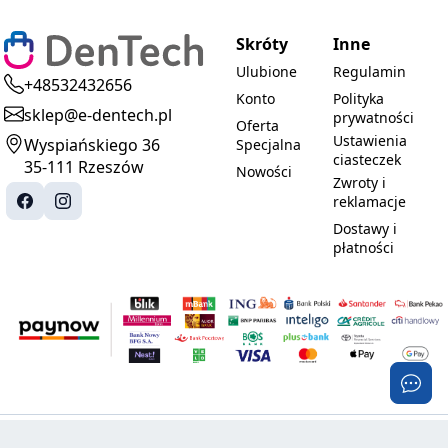
Skróty
Inne
Ulubione
Regulamin
+48532432656
Konto
Polityka
sklep@e-dentech.pl
prywatności
Oferta
Ustawienia
Wyspiańskiego 36
Specjalna
ciasteczek
35-111 Rzeszów
Nowości
Zwroty i
reklamacje
Dostawy i
płatności
© 2025-2026 DenTech. Wszystkie prawa
Realizacja: