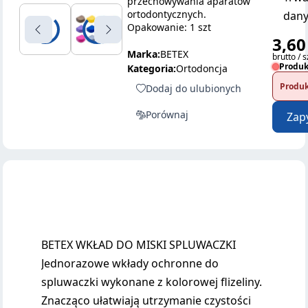
przechowywania aparatów
ortodontycznych.
dany
Opakowanie: 1 szt
3,60
Marka:
BETEX
brutto / s
Produk
Kategoria:
Ortodoncja
Produk
Dodaj do ulubionych
Porównaj
Zap
BETEX WKŁAD DO MISKI SPLUWACZKI
Jednorazowe wkłady ochronne do
spluwaczki wykonane z kolorowej flizeliny.
Znacząco ułatwiają utrzymanie czystości