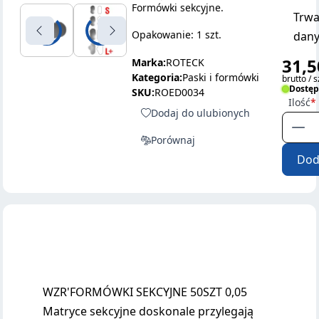
Formówki sekcyjne.
Trwa
Opakowanie: 1 szt.
dany
31,5
Marka:
ROTECK
Kategoria:
Paski i formówki
brutto / s
Dostę
SKU:
ROED0034
Ilość
Dodaj do ulubionych
Porównaj
Dod
WZR'FORMÓWKI SEKCYJNE 50SZT 0,05
Matryce sekcyjne doskonale przylegają