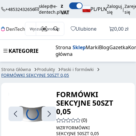
31,50 zł
Dodaj do koszyka
z
SEKCYJNE
brutto / szt.
sklep@e-
Zaloguj
Zarej
PL/PLN
+48532432656
|
dentech.pl
VAT
się
się
50SZT 0,05
Otwórz k
Ulubione
0,00 zł
Wyszukaj produkt
Strona
Sklep
Marki
Blog
Gazetka
Kon
KATEGORIE
główna
Strona Główna
Produkty
Paski i formówki
FORMÓWKI SEKCYJNE 50SZT 0,05
FORMÓWKI
SEKCYJNE 50SZT
0,05
(0)
WZR'FORMÓWKI
SEKCYJNE 50SZT 0,05